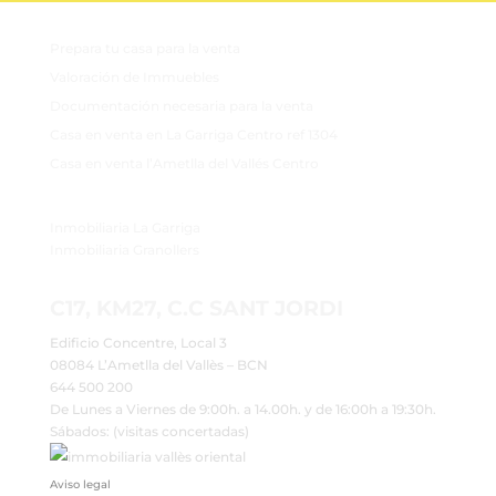
ÚLTIMAS NOTICIAS
Prepara tu casa para la venta
Valoración de Immuebles
Documentación necesaria para la venta
Casa en venta en La Garriga Centro ref 1304
Casa en venta l’Ametlla del Vallés Centro
DESTACADOS
Inmobiliaria La Garriga
Inmobiliaria Granollers
CONTACTO
C17, KM27, C.C SANT JORDI
Edificio Concentre, Local 3
08084 L’Ametlla del Vallès – BCN
644 500 200
De Lunes a Viernes de 9:00h. a 14.00h. y de 16:00h a 19:30h.
Sábados: (visitas concertadas)
Aviso legal