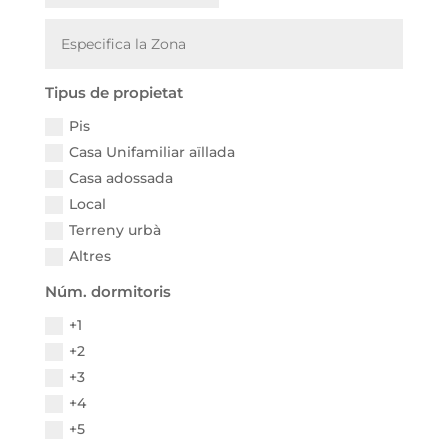
Tipus de propietat
Pis
Casa Unifamiliar aïllada
Casa adossada
Local
Terreny urbà
Altres
Núm. dormitoris
+1
+2
+3
+4
+5